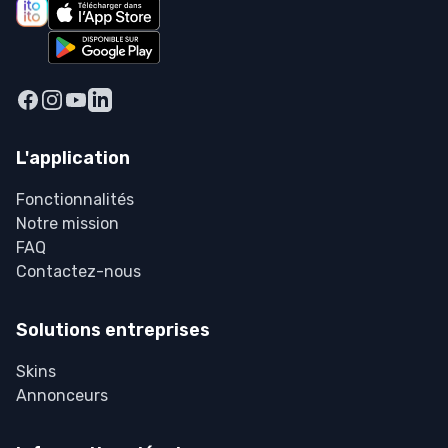
Dans un grand saladier, mélange la papaye, la
carotte et la moitié des herbes ciselées. Verse la
sauce et mélange énergiquement (à la main,
c'est encore mieux pour "masser" la papaye et
l'imprégner des saveurs). 🍽️ 𝗟𝗲 𝗗𝗿𝗲𝘀𝘀𝗮𝗴𝗲
Dispose la salade dans des bols, dépose les
L'application
crevettes grillées encore tièdes par-dessus.
Saupoudre généreusement avec le reste de
Fonctionnalités
coriandre et les cacahuètes pilées pour le côté
Notre mission
gourmand. 𝗟𝗲 𝗽𝗲𝘁𝗶𝘁 𝗽𝗹𝘂𝘀 : 𝗦𝗶 𝘁𝘂 𝘃𝗲𝘂𝘅 𝗲𝗻 𝗳𝗮𝗶𝗿𝗲
FAQ
𝘂𝗻 𝗽𝗹𝗮𝘁 𝗰𝗼𝗺𝗽𝗹𝗲𝘁 𝗽𝗼𝘂𝗿 𝗹𝗲 𝗱é𝗷𝗲𝘂𝗻𝗲𝗿, 𝘁𝘂 𝗽𝗲𝘂𝘅
Contactez-nous
𝗮𝗷𝗼𝘂𝘁𝗲𝗿 𝗾𝘂𝗲𝗹𝗾𝘂𝗲𝘀 𝘃𝗲𝗿𝗺𝗶𝗰𝗲𝗹𝗹𝗲𝘀 𝗱𝗲 𝗿𝗶𝘇
(𝗰𝗵𝗲𝘃𝗲𝘂𝘅 𝗱'𝗮𝗻𝗴𝗲) 𝗾𝘂𝗲 𝘁𝘂 𝗮𝘂𝗿𝗮𝘀
Solutions entreprises
𝗽𝗿é𝗮𝗹𝗮𝗯𝗹𝗲𝗺𝗲𝗻𝘁 𝘁𝗿𝗲𝗺𝗽é𝘀 𝗱𝗮𝗻𝘀 𝗹'𝗲𝗮𝘂
𝗰𝗵𝗮𝘂𝗱𝗲.
Skins
Annonceurs