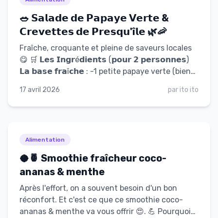
🥗 𝗦𝗮𝗹𝗮𝗱𝗲 𝗱𝗲 𝗣𝗮𝗽𝗮𝘆𝗲 𝗩𝗲𝗿𝘁𝗲 &
𝗖𝗿𝗲𝘃𝗲𝘁𝘁𝗲𝘀 𝗱𝗲 𝗣𝗿𝗲𝘀𝗾𝘂'î𝗹𝗲 🌿🦐
Fraîche, croquante et pleine de saveurs locales
😋 🛒 𝗟𝗲𝘀 𝗜𝗻𝗴𝗿é𝗱𝗶𝗲𝗻𝘁𝘀 (𝗽𝗼𝘂𝗿 𝟮 𝗽𝗲𝗿𝘀𝗼𝗻𝗻𝗲𝘀)
𝗟𝗮 𝗯𝗮𝘀𝗲 𝗳𝗿𝗮î𝗰𝗵𝗲 : -1 petite papaye verte (bien
ferme, la chair doit être blanche ou à peine
17 avril 2026
par
ito ito
rosée). -1 carotte.🥕 -10 à 12 belles crevettes
locales (les fameuses "crevettes de la
Presqu'île").🦐 -1 bouquet de coriandre fraîche
(et de la menthe si tu en as).🌿 -1 poignée de
Alimentation
cacahuètes non salées (à piler grossièrement).🥜
𝗟𝗮 𝘃𝗶𝗻𝗮𝗶𝗴𝗿𝗲𝘁𝘁𝗲 "𝗙𝗲𝗻𝘂𝗮 𝗦𝘁𝘆𝗹𝗲" : -2 citrons
🥥🍍 Smoothie fraîcheur coco-
verts (le jus).🍋‍🟩 -1 cuillère à café de miel local.
ananas & menthe
🍯 -1 cuillère à soupe de sauce soja (ou de Nuoc-
mâm pour le côté authentique). -1 gousse d'ail
Après l'effort, on a souvent besoin d'un bon
hachée très finement.🧄 -1 petit piment oiseau
réconfort. Et c'est ce que ce smoothie coco-
(épépiné et haché, selon ta tolérance !).🌶️ 👨‍🍳
ananas & menthe va vous offrir 😍. 💪 Pourquoi