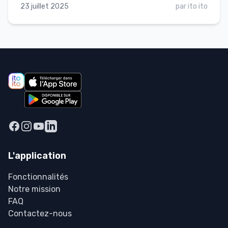
23 juillet 2025
par
ito ito
expire par la bouche 2️⃣ Adopte un rythme
régulier (ex : 2 pas en inspirant / 2 pas en
expirant) 3️⃣ Détends tes épaules, ouvre ta cage
thoracique = + d’oxygène, + d’énergie 💥 Voilà,
c'est simple, efficace ! N'hésite pas à tester et
surtout : écoute ton corps !
L'application
Fonctionnalités
Notre mission
FAQ
Contactez-nous