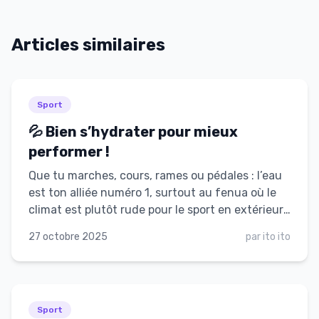
Articles similaires
Sport
💦 Bien s’hydrater pour mieux
performer !
Que tu march­es, cours, rames ou pédales : l’eau
est ton alliée numéro 1, surtout au fenua où le
climat est plutôt rude pour le sport en extérieur.
Bien s’hydrater, c’est non seulement bon pour ta
27 octobre 2025
par
ito ito
santé… mais aussi pour tes performances. Voici
comment faire, de façon simple et efficace.
Sport