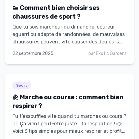
👟 Comment bien choisir ses
chaussures de sport ?
Que tu sois marcheur du dimanche, coureur
aguerri ou adepte de randonnées, de mauvaises
chaussures peuvent vite causer des douleurs
(genoux, dos, ampoules…). On te donne ici
22 septembre 2025
par
Exotic Gardens
quelques critères à prendre en compte pour
faire le bon choix ! 👉 En résumé : de bonnes
chaussures = plus de confort, plus de plaisir et
moins de blessures.
Sport
🫁 Marche ou course : comment bien
respirer ?
Tu t’essouffles vite quand tu marches ou cours ?
😮‍💨 Ça vient peut-être juste… ta respiration ! 👉
Voici 3 tips simples pour mieux respirer et profiter
à fond de tes activités : 1️⃣ Inspire par le nez,