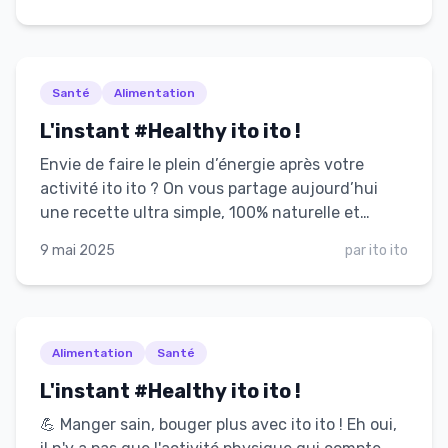
vos annonces directement auprès de notre
communauté de milliers d’utilisateurs actifs. 👉
Ne manquez pas cette opportunité d’être au
cœur de l’expérience ITO ITO.
Santé
Alimentation
L'instant #Healthy ito ito !
Envie de faire le plein d’énergie après votre
activité ito ito ? On vous partage aujourd’hui
une recette ultra simple, 100% naturelle et
pleine de bienfaits pour le corps : notre smoothie
9 mai 2025
par
ito ito
"Tama Tū" 🍌🌿
Alimentation
Santé
L'instant #Healthy ito ito !
💪 Manger sain, bouger plus avec ito ito ! Eh oui,