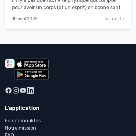
il n'y a pas que l'activité physique qui compte
pour avoir un corps (et un esprit) en bonne santé
! Il y aussi ce qu'on met dans nos assiettes (et
10 avril 2025
par
ito ito
qui finit dans nos estomacs, évidemment). Du
coup, on te propose cette salade énergisante
quinoa, avocat et mangue 🥗. Facile,
rafraîchissante et parfaite pour recharger les
batteries après une session de marche, vélo ou
va’a ! 2 personnes - Préparation : 15 min -
Cuisson : 12 min
L'application
Fonctionnalités
Notre mission
FAQ